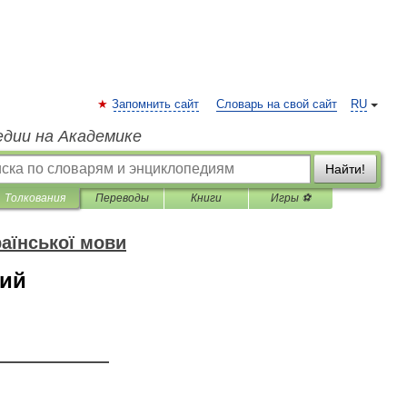
Запомнить сайт
Словарь на свой сайт
RU
едии на Академике
Найти!
Толкования
Переводы
Книги
Игры ⚽
аїнської мови
ний
—————————