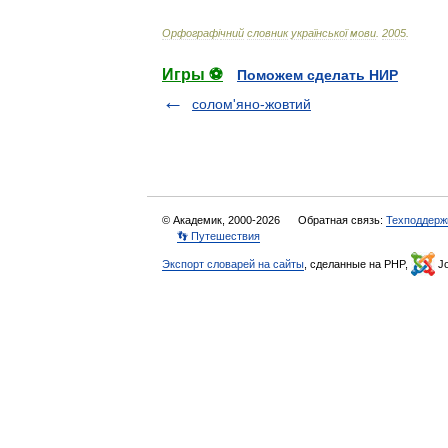
Орфограф
і
чний
словник
української
мови
.
2005
.
Игры ⚽
Поможем сделать НИР
солом'яно-жовтий
© Академик, 2000-2026
Обратная связь:
Техподдерж
👣 Путешествия
Экспорт словарей на сайты
, сделанные на PHP,
Jo