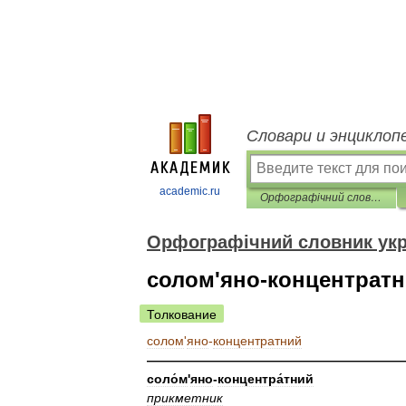
Словари и энциклоп
academic.ru
Орфографічний словник української мови
Орфографічний словник укр
солом'яно-концентрат
Толкование
солом
'
яно
-
концентратний
————————————————————
соло́м
'
яно
-
концентра́тний
прикметник