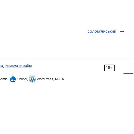
солом'янський
ка
,
Реклама на сайте
18+
omla,
Drupal,
WordPress, MODx.